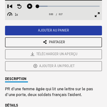
Loaded
:
Restart
Seek
Play
16.01%
from
backward
1x
0:00
Current
0:17
Duration
/
beginning
10
Playback
Full
Time
seconds
Rate
Scree
AJOUTER AU PANIER
PARTAGER
TÉLÉCHARGER UN APERÇU
AJOUTER À UN PROJET
DESCRIPTION
PR d'une femme âgée qui lit une lettre sur le pas
d'une porte, deux soldats français l'aident.
DÉTAILS