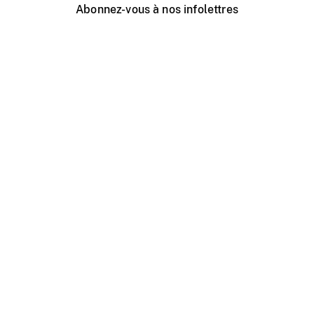
Abonnez-vous à nos infolettres
Événements ONF près de chez vous
Créer avec l’ONF
Organiser une projection publique
À propos de ce site
Centre d'aide
Contactez-nous
Espace Média
Emplois
ONF.ca
Production
Distribution
Éducation
Blogue ONF