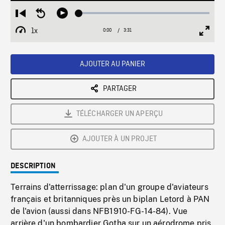
Loaded
:
Restart
Seek
Play
1.32%
from
backward
1x
0:00
Current
3:31
Duration
/
beginning
10
Playback
Full
Time
seconds
Rate
Scree
AJOUTER AU PANIER
PARTAGER
TÉLÉCHARGER UN APERÇU
AJOUTER À UN PROJET
DESCRIPTION
Terrains d'atterrissage: plan d'un groupe d'aviateurs
français et britanniques près un biplan Letord à PAN
de l'avion (aussi dans NFB1910-FG-14-84). Vue
arrière d'un bombardier Gotha sur un aérodrome pris