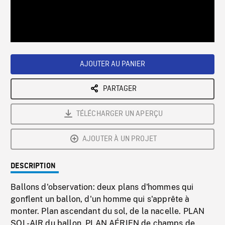
/
Loaded
:
Playback
0%
Rate
AJOUTER AU PANIER
PARTAGER
TÉLÉCHARGER UN APERÇU
AJOUTER À UN PROJET
DESCRIPTION
Ballons d'observation: deux plans d'hommes qui
gonflent un ballon, d'un homme qui s'apprête à
monter. Plan ascendant du sol, de la nacelle. PLAN
SOL-AIR du ballon. PLAN AÉRIEN de champs de