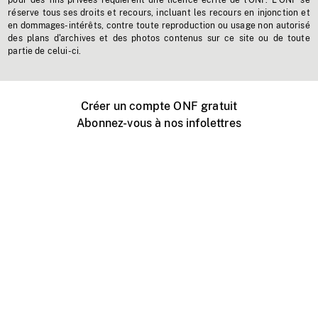
pour des fins privées requièrent une licence écrite de l'ONF. L'ONF se
réserve tous ses droits et recours, incluant les recours en injonction et
en dommages-intérêts, contre toute reproduction ou usage non autorisé
des plans d'archives et des photos contenus sur ce site ou de toute
partie de celui-ci.
Créer un compte ONF gratuit
Abonnez-vous à nos infolettres
Événements ONF près de chez vous
Créer avec l’ONF
Organiser une projection publique
À propos de ce site
Centre d'aide
Contactez-nous
Espace Média
Emplois