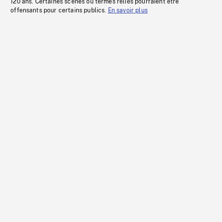
120 ans. Certaines scènes ou termes reliés pourraient être
offensants pour certains publics.
En savoir plus