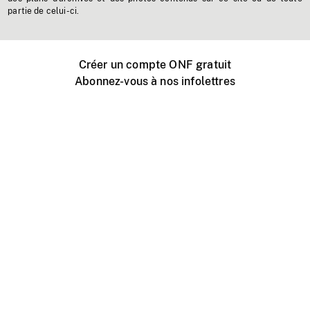
partie de celui-ci.
Créer un compte ONF gratuit
Abonnez-vous à nos infolettres
Événements ONF près de chez vous
Créer avec l’ONF
Organiser une projection publique
À propos de ce site
Centre d'aide
Contactez-nous
Espace Média
Emplois
ONF.ca