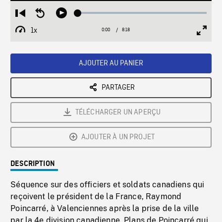
Loaded
:
Restart
Seek
Play
0.45%
from
backward
1x
0:00
Current
8:18
Duration
/
beginning
10
Playback
Full
Time
seconds
Rate
Scree
AJOUTER AU PANIER
PARTAGER
TÉLÉCHARGER UN APERÇU
AJOUTER À UN PROJET
DESCRIPTION
Séquence sur des officiers et soldats canadiens qui
reçoivent le président de la France, Raymond
Poincarré, à Valenciennes après la prise de la ville
par la 4e division canadienne. Plans de Poincarré qui