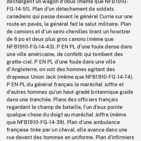
déchargent un wagon d'obus (même que NFB1910-
FG-14-51). Plan d'un détachement de soldats
canadiens qui passe devant le général Currie sur une
route en pavés, le général fait le salut militaire. Plan
de camions et d'un semi-chenilles tirant un howitzer
de 6 po et deux plus gros canons (même que
NFB1910-FG-14-43). P EN PL d'une foule dense dans
une ville américaine, de confetti qui tombent des
gratte-ciel. P EN PL d'une foule dans une ville
d'Angleterre, on voit des hommes agitant des
drapeaux Union Jack (même que NFB1910-FG-14-74).
P EN PL du général français le maréchal Joffre et
d'autres hommes qu'un haut-gradé britannique guide
dans une tranchée. Plans des officiers français
regardant le champ de bataille, l'un d'eux pointe
quelque chose du doigt au maréchal Joffre (même
que NFB1910-FG-14-39). Plan d'une ambulance
française tirée par un cheval, elle avance dans une
rue devant des hommes en uniforme. Plan d'infirmiers