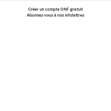
Créer un compte ONF gratuit
Abonnez-vous à nos infolettres
Événements ONF près de chez vous
Créer avec l’ONF
Organiser une projection publique
À propos de ce site
Centre d'aide
Contactez-nous
Espace Média
Emplois
ONF.ca
Production
Distribution
Éducation