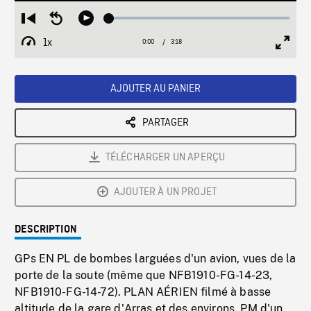
Loaded
:
Restart
Seek
Play
1.68%
from
backward
1x
0:00
Current
3:18
Duration
/
beginning
10
Playback
Full
Time
seconds
Rate
Scree
AJOUTER AU PANIER
PARTAGER
TÉLÉCHARGER UN APERÇU
AJOUTER À UN PROJET
DESCRIPTION
GPs EN PL de bombes larguées d'un avion, vues de la
porte de la soute (même que NFB1910-FG-14-23,
NFB1910-FG-14-72). PLAN AÉRIEN filmé à basse
altitude de la gare d'Arras et des environs. PM d'un