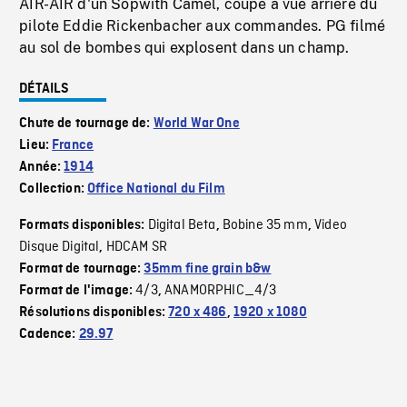
AIR-AIR d'un Sopwith Camel, coupe à vue arrière du
pilote Eddie Rickenbacher aux commandes. PG filmé
au sol de bombes qui explosent dans un champ.
DÉTAILS
Chute de tournage de:
World War One
Lieu:
France
Année:
1914
Collection:
Office National du Film
Digital Beta
Bobine 35 mm
Video
Formats disponibles:
,
,
Disque Digital
HDCAM SR
,
Format de tournage:
35mm fine grain b&w
4/3
ANAMORPHIC_4/3
Format de l'image:
,
Résolutions disponibles:
720 x 486
,
1920 x 1080
Cadence:
29.97