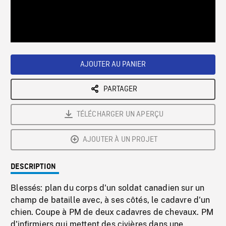
/
Loaded
:
Playback
0%
Rate
AJOUTER AU PANIER
PARTAGER
TÉLÉCHARGER UN APERÇU
AJOUTER À UN PROJET
DESCRIPTION
Blessés: plan du corps d'un soldat canadien sur un
champ de bataille avec, à ses côtés, le cadavre d'un
chien. Coupe à PM de deux cadavres de chevaux. PM
d'infirmiers qui mettent des civières dans une