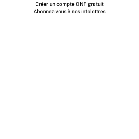
Créer un compte ONF gratuit
Abonnez-vous à nos infolettres
Événements ONF près de chez vous
Créer avec l’ONF
Organiser une projection publique
À propos de ce site
Centre d'aide
Contactez-nous
Espace Média
Emplois
ONF.ca
Production
Distribution
Éducation
Blogue ONF