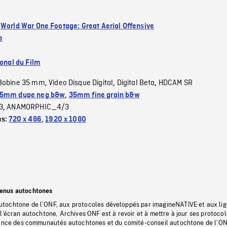
:
World War One Footage: Great Aerial Offensive
e
ional du Film
Bobine 35 mm
Video Disque Digital
Digital Beta
HDCAM SR
,
,
,
5mm dupe neg b&w
,
35mm fine grain b&w
3
ANAMORPHIC_4/3
,
es:
720 x 486
,
1920 x 1080
tenus autochtones
tochtone de l’ONF, aux protocoles développés par imagineNATIVE et aux li
l’écran autochtone, Archives ONF est à revoir et à mettre à jour ses protoco
stance des communautés autochtones et du comité-conseil autochtone de l’ON