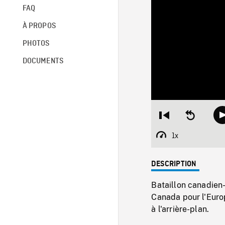
FAQ
À PROPOS
PHOTOS
DOCUMENTS
Restart
Seek
from
backward
beginning
10
1x
Playback
seconds
Rate
DESCRIPTION
Bataillon canadien-
Canada pour l'Europ
à l'arrière-plan.