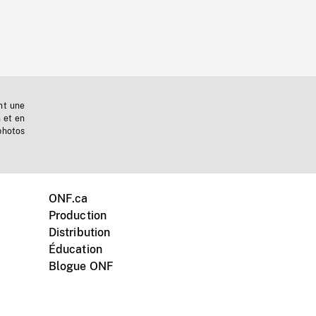
nt une
n et en
photos
ONF.ca
Production
Distribution
Éducation
Blogue ONF