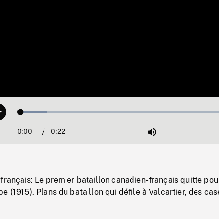
Loaded
:
Play
11.91%
0:00
Current
0:22
Duration
/
Mute
Time
français: Le premier bataillon canadien-français quitte pour
e (1915). Plans du bataillon qui défile à Valcartier, des ca