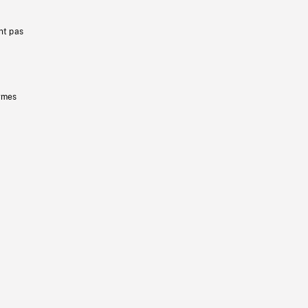
nt pas
ermes