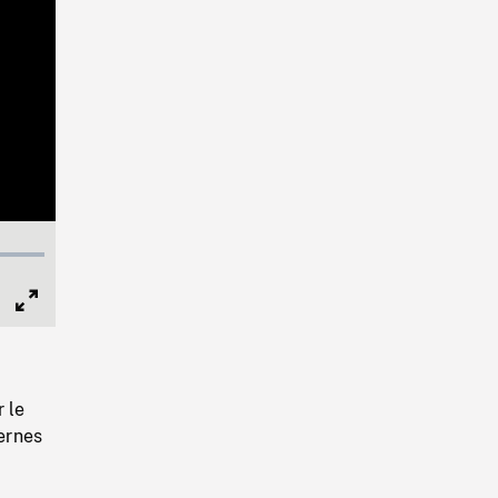
Full
Screen
 le
sernes