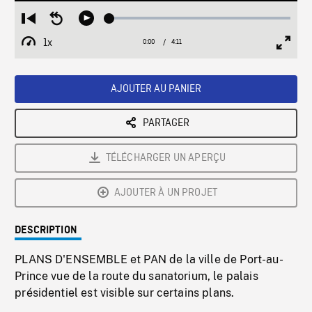
Loaded
:
Restart
Seek
Play
1.21%
from
backward
1x
0:00
Current
4:11
Duration
/
beginning
10
Playback
Full
Time
seconds
Rate
Scree
AJOUTER AU PANIER
PARTAGER
TÉLÉCHARGER UN APERÇU
AJOUTER À UN PROJET
DESCRIPTION
PLANS D'ENSEMBLE et PAN de la ville de Port-au-
Prince vue de la route du sanatorium, le palais
présidentiel est visible sur certains plans.