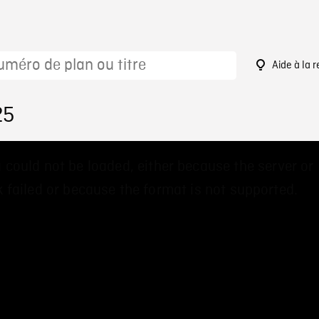
Aide à la 
25
 could not be loaded, either because the server or
 failed or because the format is not supported.