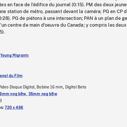
es en face de l'édifice du journal (0:15). PM des deux jeune
ne station de métro, passant devant la caméra; PG en CP 
(0:28). PG de piétons à une intersection; PAN à un plan de g
d'un centre de main d'oeuvre du Canada; y compris les deux
5).
:
Young Migrants
ional du Film
Video Disque Digital
Bobine 16 mm
Digital Beta
,
,
6mm neg b&w
,
35mm neg b&w
3
es:
720 x 486