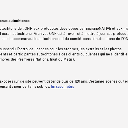
tenus autochtones
tochtone de l’ONF, aux protocoles développés par imagineNATIVE et aux li
l’écran autochtone, Archives ONF est à revoir et à mettre à jour ses protoco
stance des communautés autochtones et du comité-conseil autochtone de l’ON
uspendu l’octroi de licences pour les archives, les extraits et les photos
ants et participantes autochtones à des clients ou clientes qui ne s’identifie
res des Premières Nations, Inuit ou Métis).
 exposés sur ce site peuvent dater de plus de 120 ans. Certaines scènes ou t
fensants pour certains publics.
En savoir plus