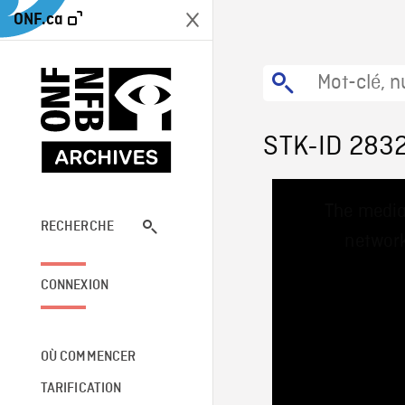
ONF.ca
STK-ID 283
This
The media
is
a
RECHERCHE
network
modal
window.
CONNEXION
OÙ COMMENCER
TARIFICATION