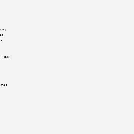
gnes
les
F.
nt pas
ermes