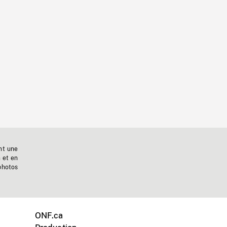
nt une
n et en
photos
ONF.ca