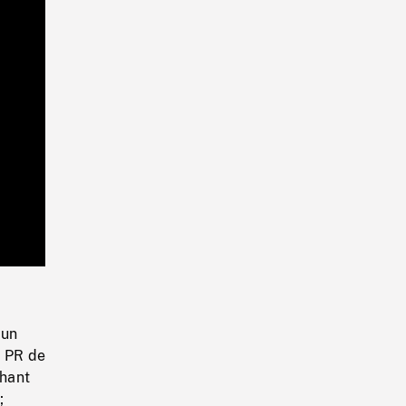
Playback
Rate
'un
à PR de
chant
;