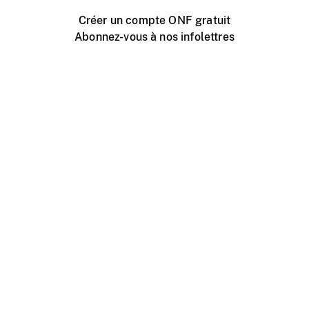
Créer un compte ONF gratuit
Abonnez-vous à nos infolettres
Événements ONF près de chez vous
Créer avec l’ONF
Organiser une projection publique
À propos de ce site
Centre d'aide
Contactez-nous
Espace Média
Emplois
ONF.ca
Production
Distribution
Éducation