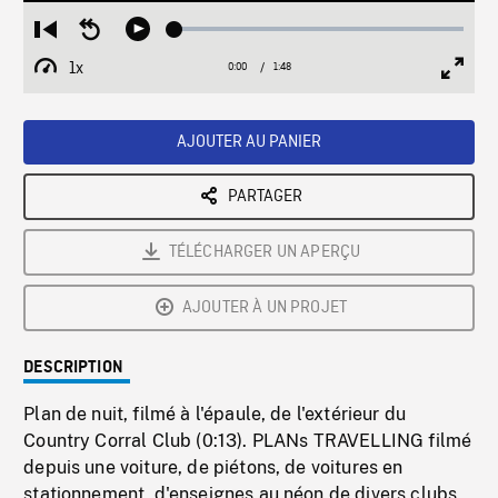
Loaded
:
Restart
Seek
Play
2.75%
from
backward
1x
0:00
Current
1:48
Duration
/
beginning
10
Playback
Full
Time
seconds
Rate
Scree
AJOUTER AU PANIER
PARTAGER
TÉLÉCHARGER UN APERÇU
AJOUTER À UN PROJET
DESCRIPTION
Plan de nuit, filmé à l'épaule, de l'extérieur du
Country Corral Club (0:13). PLANs TRAVELLING filmé
depuis une voiture, de piétons, de voitures en
stationnement, d'enseignes au néon de divers clubs