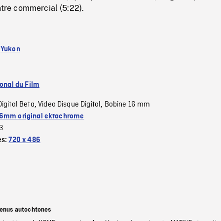
entre commercial (5:22).
:
Yukon
ional du Film
Digital Beta
Video Disque Digital
Bobine 16 mm
,
,
6mm original ektachrome
3
es:
720 x 486
tenus autochtones