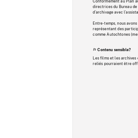
Conformément au Plan au
directrices du Bureau de 
d’archivage avec l’assi
Entre-temps, nous avons s
représentant des particip
comme Autochtones (memb
Contenu sensible?
Les films et les archives
reliés pourraient être of