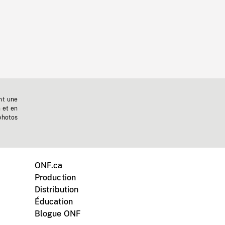
nt une
n et en
photos
ONF.ca
Production
Distribution
Éducation
Blogue ONF