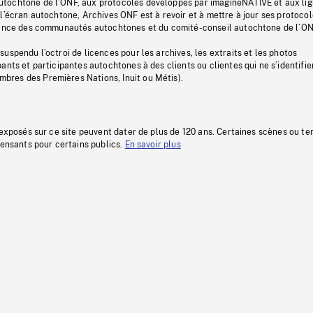
tochtone de l’ONF, aux protocoles développés par imagineNATIVE et aux li
l’écran autochtone, Archives ONF est à revoir et à mettre à jour ses protoco
stance des communautés autochtones et du comité-conseil autochtone de l’ON
uspendu l’octroi de licences pour les archives, les extraits et les photos
ants et participantes autochtones à des clients ou clientes qui ne s’identifie
res des Premières Nations, Inuit ou Métis).
 exposés sur ce site peuvent dater de plus de 120 ans. Certaines scènes ou t
fensants pour certains publics.
En savoir plus