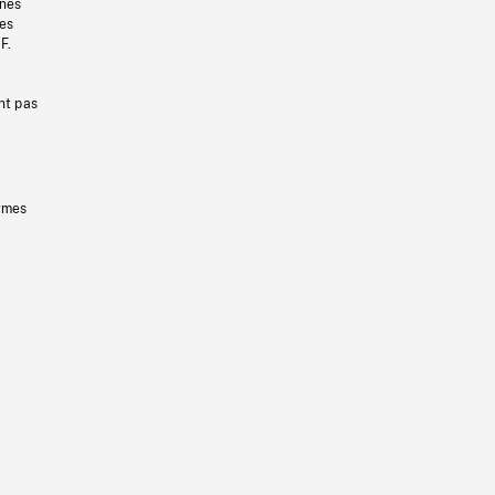
gnes
les
F.
nt pas
ermes