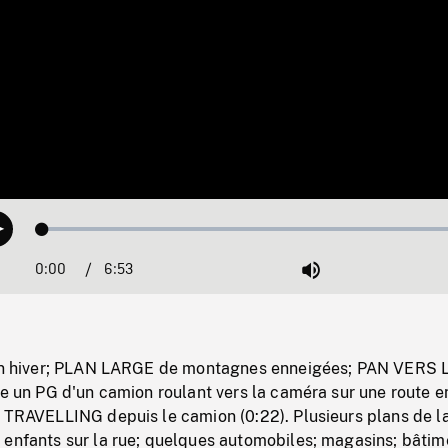
Loaded
:
Play
0.54%
0:00
Current
6:53
Duration
/
Mute
Time
, en hiver; PLAN LARGE de montagnes enneigées; PAN VERS
ie un PG d'un camion roulant vers la caméra sur une route e
 TRAVELLING depuis le camion (0:22). Plusieurs plans de la
 enfants sur la rue; quelques automobiles; magasins; bâtim