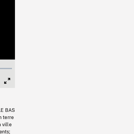
Full
Screen
 LE BAS
n terre
 ville
ents;