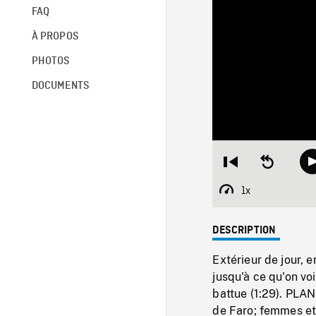
FAQ
À PROPOS
PHOTOS
DOCUMENTS
Restart
Seek
from
backward
beginning
10
1x
Playback
seconds
Rate
DESCRIPTION
Extérieur de jour
jusqu'à ce qu'on vo
battue (1:29). PLAN
de Faro; femmes et