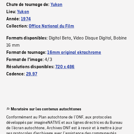
Chute de tournage de:
Yukon
Lieu:
Yukon
Année:
1974
Collection:
Office National du Film
Digital Beta
Video Disque Digital
Bobine
Formats disponibles:
,
,
16 mm
Format de tournage:
16mm original ektachrome
4/3
Format de l'image:
Résolutions disponibles:
720 x 486
Cadence:
29.97
Moratoire sur les contenus autochtones
Conformément au Plan autochtone de l’ONF, aux protocoles
développés par imagineNATIVE et aux lignes directrices du Bureau
de l’écran autochtone, Archives ONF est à revoir et à mettre à jour
ses protocoles d’archivage avec l’assistance des communautés