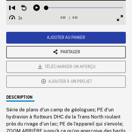
Loaded
:
Restart
Seek
Play
0.44%
from
backward
1x
0:00
Current
8:32
Duration
/
beginning
10
Playback
Full
Time
seconds
Rate
Scree
AJOUTER AU PANIER
PARTAGER
TÉLÉCHARGER UN APERÇU
AJOUTER À UN PROJET
DESCRIPTION
Série de plans d'un camp de géologues; PE d'un
hydravion à flotteurs DHC de la Trans North roulant
près du rivage d'un lac; PE de l'appareil qui s'envole;
ZOOM ARRIÈRE jusqu'à ce qu'on aperçoive des barils