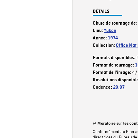
DÉTAILS
Chute de tournage de
Lieu:
Yukon
Année:
1974
Collection:
Office Nat
Formats disponibles:
Format de tournage:
1
4/
Format de l'image:
Résolutions disponibl
Cadence:
29.97
Moratoire sur les con
Conformément au Plan au
directrices du Bureau de 