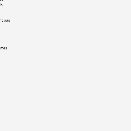
F.
nt pas
ermes