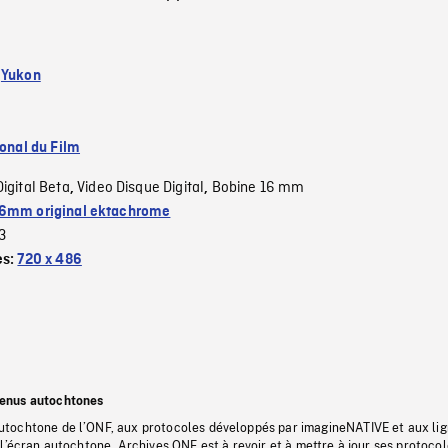
:
Yukon
ional du Film
Digital Beta
Video Disque Digital
Bobine 16 mm
,
,
6mm original ektachrome
3
es:
720 x 486
tenus autochtones
tochtone de l’ONF, aux protocoles développés par imagineNATIVE et aux li
l’écran autochtone, Archives ONF est à revoir et à mettre à jour ses protoco