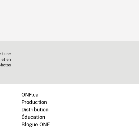
nt une
n et en
photos
ONF.ca
Production
Distribution
Éducation
Blogue ONF