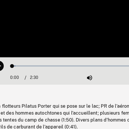
Loaded
:
Play
2.49%
0:00
Current
2:30
Duration
/
Mute
Time
flotteurs Pilatus Porter qui se pose sur le lac; PR de l'aéro
e et des hommes autochtones qui l'accueillent; plusieurs f
es tentes du camp de chasse (1:50). Divers plans d'hommes 
ls de carburant de l'appareil (0:41).