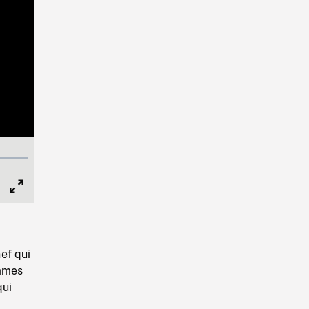
Full
Screen
nef qui
emmes
qui