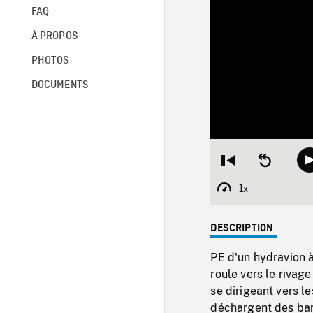
FAQ
À PROPOS
PHOTOS
DOCUMENTS
Restart
Seek
from
backward
beginning
10
1x
Playback
seconds
Rate
DESCRIPTION
PE d'un hydravion à 
roule vers le rivag
se dirigeant vers l
déchargent des bari