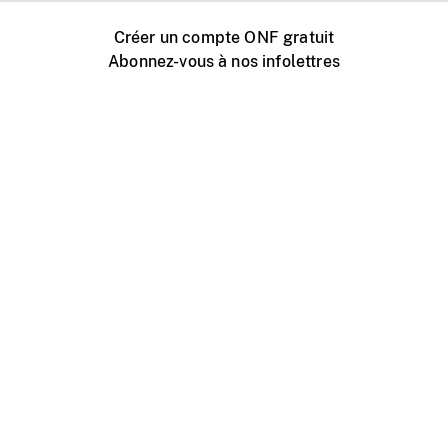
Créer un compte ONF gratuit
Abonnez-vous à nos infolettres
Événements ONF près de chez vous
Créer avec l’ONF
Organiser une projection publique
À propos de ce site
Centre d'aide
Contactez-nous
Espace Média
Emplois
ONF.ca
Production
Distribution
Éducation