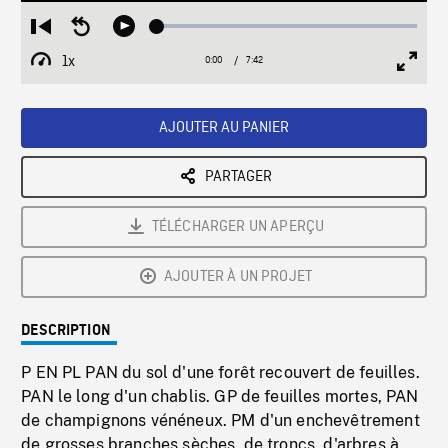
Loaded
:
Restart
Seek
Play
0.49%
from
backward
1x
0:00
Current
7:42
Duration
/
beginning
10
Playback
Full
Time
seconds
Rate
Scree
AJOUTER AU PANIER
PARTAGER
TÉLÉCHARGER UN APERÇU
AJOUTER À UN PROJET
DESCRIPTION
P EN PL PAN du sol d'une forêt recouvert de feuilles.
PAN le long d'un chablis. GP de feuilles mortes, PAN
de champignons vénéneux. PM d'un enchevêtrement
de grosses branches sèches, de troncs, d'arbres à