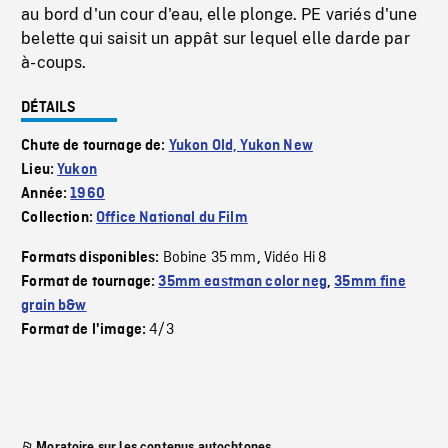
au bord d'un cour d'eau, elle plonge. PE variés d'une
belette qui saisit un appât sur lequel elle darde par
à-coups.
DÉTAILS
Chute de tournage de:
Yukon Old, Yukon New
Lieu:
Yukon
Année:
1960
Collection:
Office National du Film
Bobine 35 mm
Vidéo Hi 8
Formats disponibles:
,
Format de tournage:
35mm eastman color neg
,
35mm fine
grain b&w
4/3
Format de l'image:
Moratoire sur les contenus autochtones