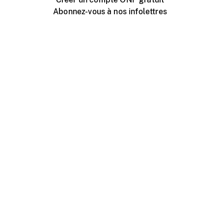
Abonnez-vous à nos infolettres
Événements ONF près de chez vous
Créer avec l’ONF
Organiser une projection publique
À propos de ce site
Centre d'aide
Contactez-nous
Espace Média
Emplois
ONF.ca
Production
Distribution
Éducation
Blogue ONF