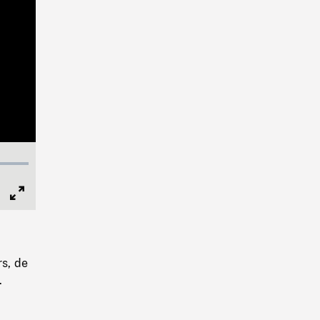
Full
Screen
s, de
.