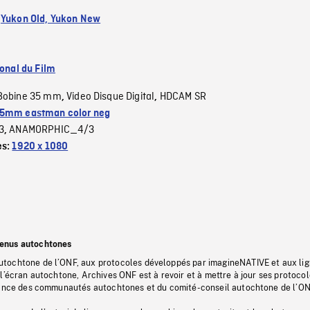
:
Yukon Old, Yukon New
ional du Film
Bobine 35 mm
Video Disque Digital
HDCAM SR
,
,
5mm eastman color neg
3
ANAMORPHIC_4/3
,
es:
1920 x 1080
tenus autochtones
tochtone de l’ONF, aux protocoles développés par imagineNATIVE et aux li
l’écran autochtone, Archives ONF est à revoir et à mettre à jour ses protoco
stance des communautés autochtones et du comité-conseil autochtone de l’ON