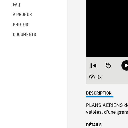
FAQ
À PROPOS
PHOTOS
DOCUMENTS
Restart
Seek
from
backward
beginning
10
1x
Playback
seconds
Rate
DESCRIPTION
PLANS AÉRIENS de c
vallées, d'une gran
DÉTAILS