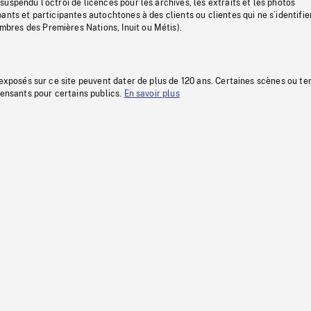
uspendu l’octroi de licences pour les archives, les extraits et les photos
ants et participantes autochtones à des clients ou clientes qui ne s’identifie
res des Premières Nations, Inuit ou Métis).
 exposés sur ce site peuvent dater de plus de 120 ans. Certaines scènes ou t
fensants pour certains publics.
En savoir plus