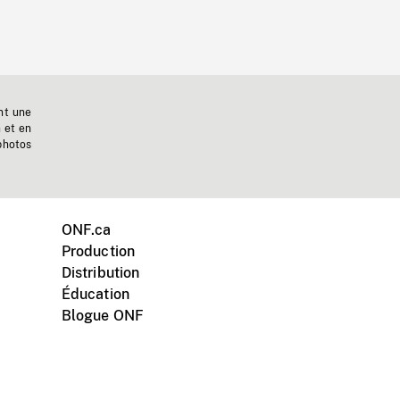
nt une
n et en
photos
ONF.ca
Production
Distribution
Éducation
Blogue ONF