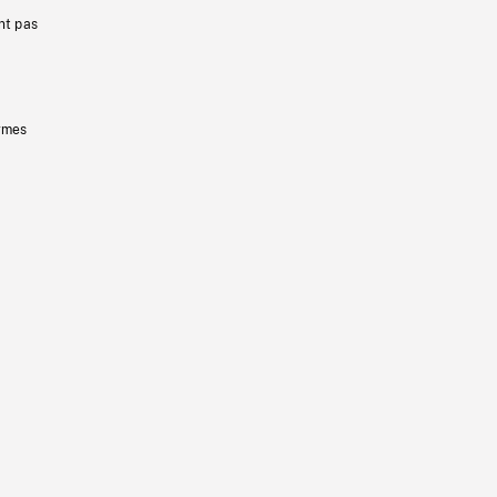
nt pas
ermes