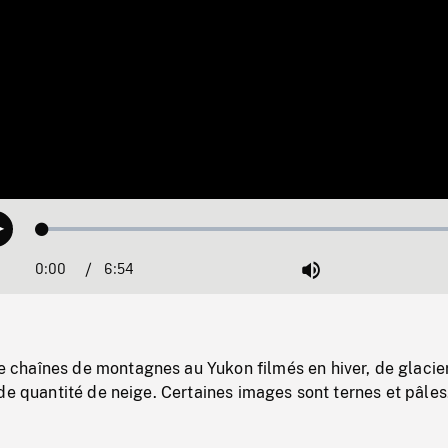
Loaded
:
Play
0.54%
0:00
Current
6:54
Duration
/
Mute
Time
haînes de montagnes au Yukon filmés en hiver, de glacier
de quantité de neige. Certaines images sont ternes et pâles