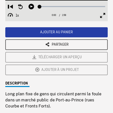
Loaded
:
Restart
Seek
Play
2.47%
from
backward
1x
0:00
Current
1:58
Duration
/
beginning
10
Playback
Full
Time
seconds
Rate
Scree
AJOUTER AU PANIER
PARTAGER
TÉLÉCHARGER UN APERÇU
AJOUTER À UN PROJET
DESCRIPTION
Long plan fixe de gens qui circulent parmi la foule
dans un marché public de Port-au-Prince (rues
Courbe et Fronts Forts).