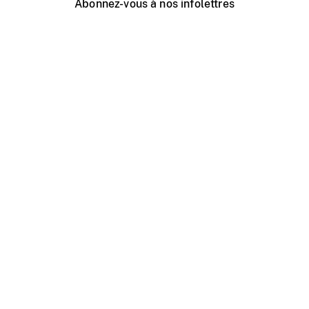
Abonnez-vous à nos infolettres
Événements ONF près de chez vous
Créer avec l’ONF
Organiser une projection publique
À propos de ce site
Centre d'aide
Contactez-nous
Espace Média
Emplois
ONF.ca
Production
Distribution
Éducation
Blogue ONF