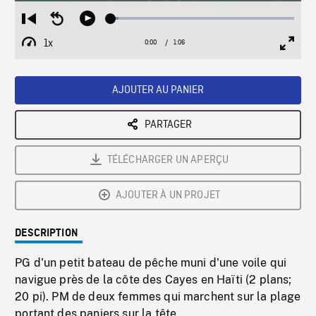
Loaded
:
Restart
Seek
Play
3.99%
from
backward
1x
0:00
Current
1:06
Duration
/
beginning
10
Playback
Full
Time
seconds
Rate
Scree
AJOUTER AU PANIER
PARTAGER
TÉLÉCHARGER UN APERÇU
AJOUTER À UN PROJET
DESCRIPTION
PG d'un petit bateau de pêche muni d'une voile qui
navigue près de la côte des Cayes en Haïti (2 plans;
20 pi). PM de deux femmes qui marchent sur la plage
portant des paniers sur la tête.