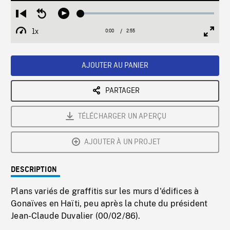
Loaded
:
Restart
Seek
Play
1.75%
from
backward
1x
0:00
Current
2:55
Duration
/
beginning
10
Playback
Full
Time
seconds
Rate
Scree
AJOUTER AU PANIER
PARTAGER
TÉLÉCHARGER UN APERÇU
AJOUTER À UN PROJET
DESCRIPTION
Plans variés de graffitis sur les murs d'édifices à
Gonaïves en Haïti, peu après la chute du président
Jean-Claude Duvalier (00/02/86).