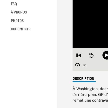
FAQ
À PROPOS
PHOTOS
DOCUMENTS
Restart
Seek
from
backward
beginning
10
1x
Playback
seconds
Rate
DESCRIPTION
À Washington, des v
l'arrière-plan. GP 
remet une contrave