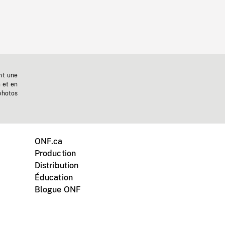
nt une
n et en
photos
ONF.ca
Production
Distribution
Éducation
Blogue ONF