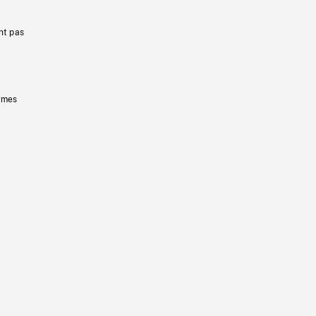
nt pas
ermes