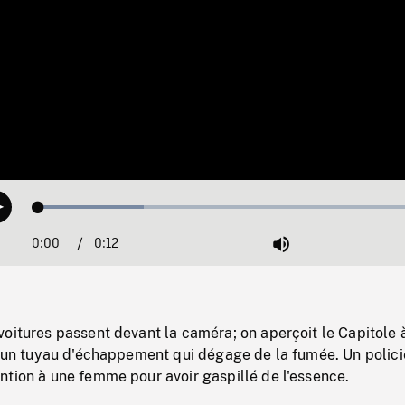
Loaded
:
Play
26.19%
0:00
Current
0:12
Duration
/
Mute
Time
oitures passent devant la caméra; on aperçoit le Capitole 
d'un tuyau d'échappement qui dégage de la fumée. Un polici
ntion à une femme pour avoir gaspillé de l'essence.