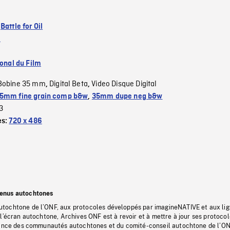
:
Battle for Oil
.
ional du Film
Bobine 35 mm
Digital Beta
Video Disque Digital
,
,
5mm fine grain comp b&w
,
35mm dupe neg b&w
3
es:
720 x 486
tenus autochtones
tochtone de l’ONF, aux protocoles développés par imagineNATIVE et aux li
l’écran autochtone, Archives ONF est à revoir et à mettre à jour ses protoco
stance des communautés autochtones et du comité-conseil autochtone de l’ON