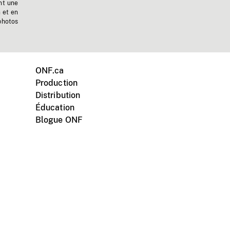
nt une
n et en
photos
ONF.ca
Production
Distribution
Éducation
Blogue ONF