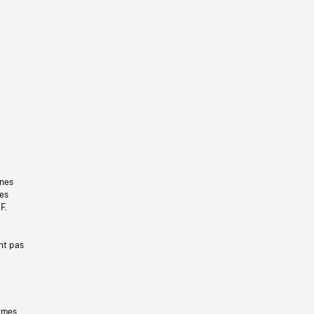
gnes
les
F.
nt pas
ermes