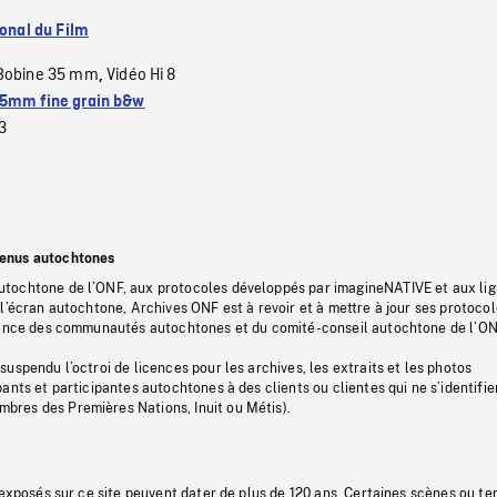
ional du Film
Bobine 35 mm
Vidéo Hi 8
,
5mm fine grain b&w
3
tenus autochtones
tochtone de l’ONF, aux protocoles développés par imagineNATIVE et aux li
l’écran autochtone, Archives ONF est à revoir et à mettre à jour ses protoco
stance des communautés autochtones et du comité-conseil autochtone de l’ON
uspendu l’octroi de licences pour les archives, les extraits et les photos
ants et participantes autochtones à des clients ou clientes qui ne s’identifie
res des Premières Nations, Inuit ou Métis).
 exposés sur ce site peuvent dater de plus de 120 ans. Certaines scènes ou t