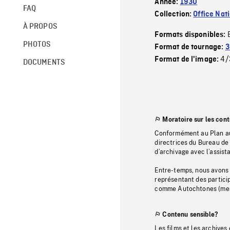
Année:
1930
FAQ
Collection:
Office Nat
À PROPOS
Formats disponibles:
PHOTOS
Format de tournage:
3
4/
Format de l'image:
DOCUMENTS
Moratoire sur les con
Conformément au Plan au
directrices du Bureau de 
d’archivage avec l’assi
Entre-temps, nous avons s
représentant des particip
comme Autochtones (memb
Contenu sensible?
Les films et les archives