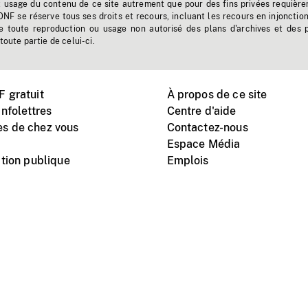
t usage du contenu de ce site autrement que pour des fins privées requière
'ONF se réserve tous ses droits et recours, incluant les recours en injonctio
e toute reproduction ou usage non autorisé des plans d'archives et des 
toute partie de celui-ci.
 gratuit
À propos de ce site
nfolettres
Centre d'aide
s de chez vous
Contactez-nous
Espace Média
tion publique
Emplois
Instagram
Vimeo
X
télé