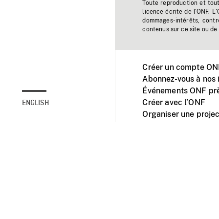
Toute reproduction et tou
licence écrite de l'ONF. L
dommages-intérêts, contr
contenus sur ce site ou de 
Créer un compte ONF
Abonnez-vous à nos i
Événements ONF prè
Créer avec l’ONF
ENGLISH
Organiser une projec
Facebook
Youtube
L'ONF sur mobile et 