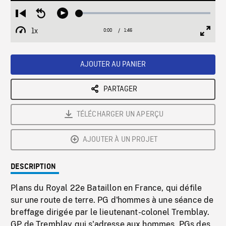
Loaded
:
Restart
Seek
Play
2.68%
from
backward
1x
0:00
Current
1:46
Duration
/
beginning
10
Playback
Full
Time
seconds
Rate
Scree
AJOUTER AU PANIER
PARTAGER
TÉLÉCHARGER UN APERÇU
AJOUTER À UN PROJET
DESCRIPTION
Plans du Royal 22e Bataillon en France, qui défile
sur une route de terre. PG d'hommes à une séance de
breffage dirigée par le lieutenant-colonel Tremblay.
GP de Tremblay qui s'adresse aux hommes. PGs des