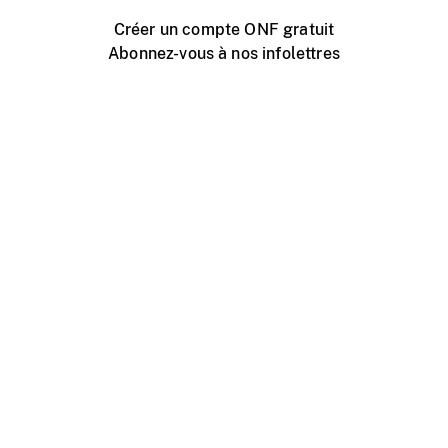
Créer un compte ONF gratuit
Abonnez-vous à nos infolettres
Événements ONF près de chez vous
Créer avec l’ONF
Organiser une projection publique
À propos de ce site
Centre d'aide
Contactez-nous
Espace Média
Emplois
ONF.ca
Production
Distribution
Éducation