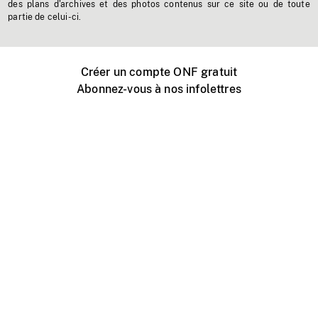
des plans d'archives et des photos contenus sur ce site ou de toute
partie de celui-ci.
Créer un compte ONF gratuit
Abonnez-vous à nos infolettres
Événements ONF près de chez vous
Créer avec l’ONF
Organiser une projection publique
À propos de ce site
Centre d'aide
Contactez-nous
Espace Média
Emplois
ONF.ca