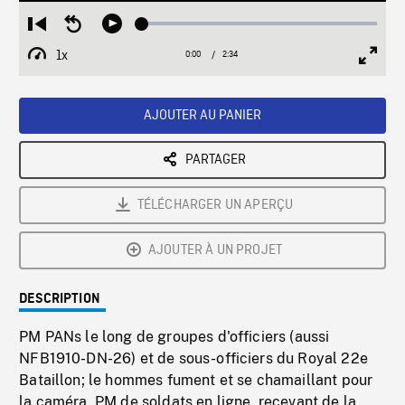
Loaded
:
Restart
Seek
Play
1.89%
from
backward
1x
0:00
Current
2:34
Duration
/
beginning
10
Playback
Full
Time
seconds
Rate
Scree
AJOUTER AU PANIER
PARTAGER
TÉLÉCHARGER UN APERÇU
AJOUTER À UN PROJET
DESCRIPTION
PM PANs le long de groupes d'officiers (aussi
NFB1910-DN-26) et de sous-officiers du Royal 22e
Bataillon; le hommes fument et se chamaillant pour
la caméra. PM de soldats en ligne, recevant de la