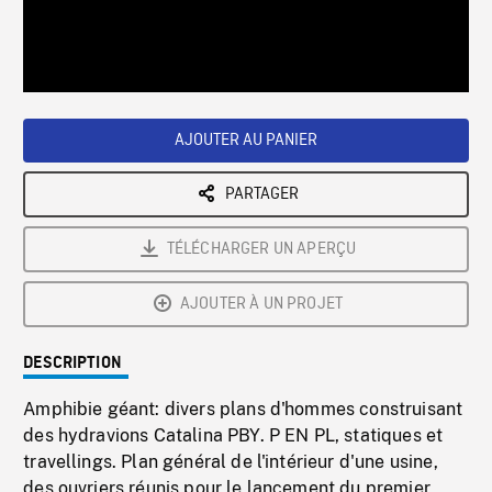
/
Loaded
:
Playback
0%
Rate
AJOUTER AU PANIER
PARTAGER
TÉLÉCHARGER UN APERÇU
AJOUTER À UN PROJET
DESCRIPTION
Amphibie géant: divers plans d'hommes construisant
des hydravions Catalina PBY. P EN PL, statiques et
travellings. Plan général de l'intérieur d'une usine,
des ouvriers réunis pour le lancement du premier