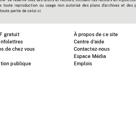
'ONF se réserve tous ses droits et recours, incluant les recours en injonctio
e toute reproduction ou usage non autorisé des plans d'archives et des 
toute partie de celui-ci.
 gratuit
À propos de ce site
nfolettres
Centre d'aide
s de chez vous
Contactez-nous
Espace Média
tion publique
Emplois
Instagram
Vimeo
X
télé