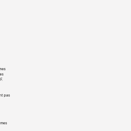
gnes
les
F.
nt pas
ermes