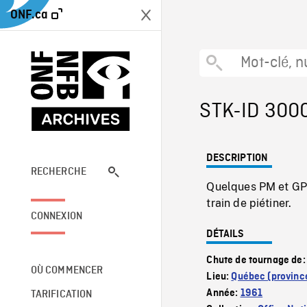
ONF.ca
STK-ID 300
DESCRIPTION
RECHERCHE
Quelques PM et GP d
train de piétiner.
CONNEXION
DÉTAILS
Chute de tournage de
OÙ COMMENCER
Lieu:
Québec (provinc
Année:
1961
TARIFICATION