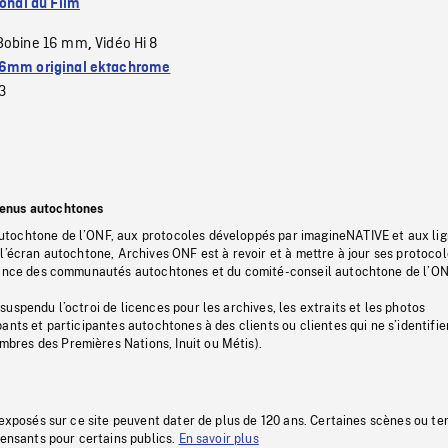
ional du Film
Bobine 16 mm
Vidéo Hi 8
,
6mm original ektachrome
3
tenus autochtones
tochtone de l’ONF, aux protocoles développés par imagineNATIVE et aux li
l’écran autochtone, Archives ONF est à revoir et à mettre à jour ses protoco
stance des communautés autochtones et du comité-conseil autochtone de l’ON
uspendu l’octroi de licences pour les archives, les extraits et les photos
ants et participantes autochtones à des clients ou clientes qui ne s’identifie
res des Premières Nations, Inuit ou Métis).
 exposés sur ce site peuvent dater de plus de 120 ans. Certaines scènes ou t
fensants pour certains publics.
En savoir plus