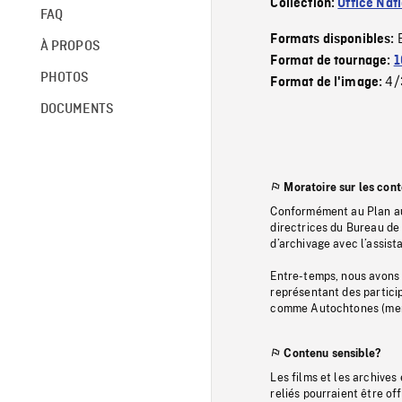
Collection:
Office Nat
FAQ
Formats disponibles:
À PROPOS
Format de tournage:
1
PHOTOS
4/
Format de l'image:
DOCUMENTS
Moratoire sur les con
Conformément au Plan au
directrices du Bureau de 
d’archivage avec l’assi
Entre-temps, nous avons s
représentant des particip
comme Autochtones (memb
Contenu sensible?
Les films et les archives
reliés pourraient être of