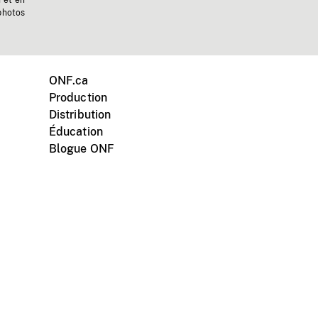
n et en
photos
ONF.ca
Production
Distribution
Éducation
Blogue ONF