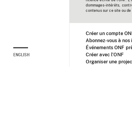
licence écrite de l'ONF. L
dommages-intérêts, contr
contenus sur ce site ou de 
Créer un compte ONF
Abonnez-vous à nos i
Événements ONF prè
Créer avec l’ONF
ENGLISH
Organiser une projec
Facebook
Youtube
L'ONF sur mobile et 