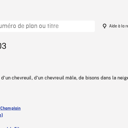
Aide à la 
03
'un chevreuil, d'un chevreuil mâle, de bisons dans la neig
:
Champlain
e)