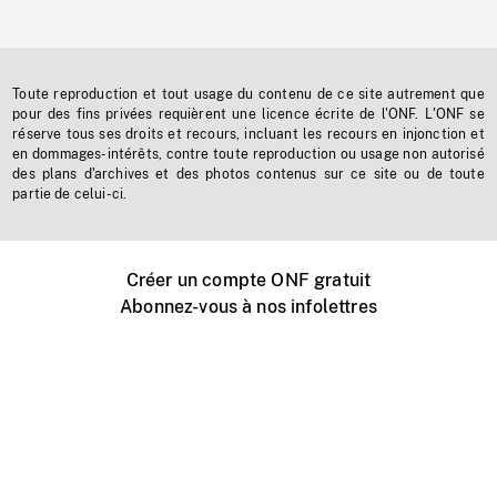
Toute reproduction et tout usage du contenu de ce site autrement que
pour des fins privées requièrent une licence écrite de l'ONF. L'ONF se
réserve tous ses droits et recours, incluant les recours en injonction et
en dommages-intérêts, contre toute reproduction ou usage non autorisé
des plans d'archives et des photos contenus sur ce site ou de toute
partie de celui-ci.
Créer un compte ONF gratuit
Abonnez-vous à nos infolettres
Événements ONF près de chez vous
Créer avec l’ONF
Organiser une projection publique
À propos de ce site
Centre d'aide