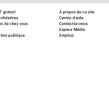
 gratuit
À propos de ce site
nfolettres
Centre d'aide
s de chez vous
Contactez-nous
Espace Média
tion publique
Emplois
Instagram
Vimeo
X
télé
titutionnel
Conditions d'utilisation
Protection des renseigne
nal du film du Canada