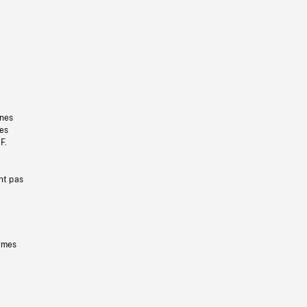
gnes
les
F.
nt pas
ermes