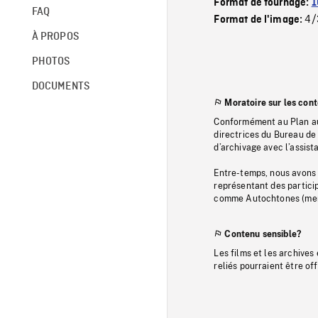
Format de tournage:
1
FAQ
4/
Format de l'image:
À PROPOS
PHOTOS
DOCUMENTS
Moratoire sur les con
Conformément au Plan au
directrices du Bureau de 
d’archivage avec l’assi
Entre-temps, nous avons s
représentant des particip
comme Autochtones (memb
Contenu sensible?
Les films et les archives
reliés pourraient être of