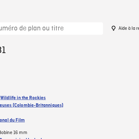
Aide à la 
81
:
Wildlife in the Rockies
euses (Colombie-Britanniques)
ional du Film
Bobine 16 mm