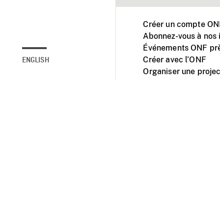
Créer un compte ONF
Abonnez-vous à nos i
Événements ONF prè
Créer avec l’ONF
ENGLISH
Organiser une projec
Facebook
Youtube
L'ONF sur mobile et 
Accessibilité
Site ins
© 2025 Office natio