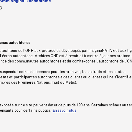
6mm original kodachrome
3
tenus autochtones
tochtone de l’ONF, aux protocoles développés par imagineNATIVE et aux li
l’écran autochtone, Archives ONF est à revoir et à mettre à jour ses protoco
stance des communautés autochtones et du comité-conseil autochtone de l’ON
uspendu l’octroi de licences pour les archives, les extraits et les photos
ants et participantes autochtones à des clients ou clientes qui ne s’identifie
res des Premières Nations, Inuit ou Métis).
 exposés sur ce site peuvent dater de plus de 120 ans. Certaines scènes ou t
fensants pour certains publics.
En savoir plus