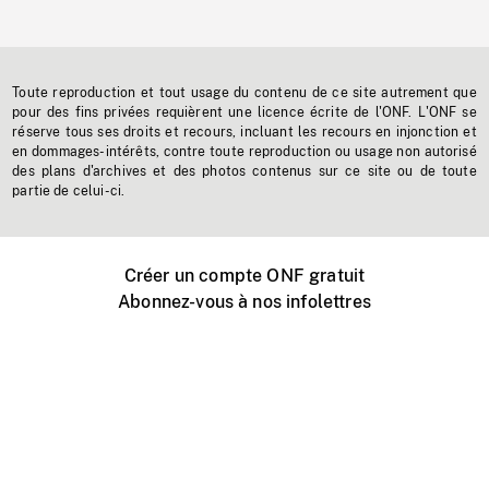
Toute reproduction et tout usage du contenu de ce site autrement que
pour des fins privées requièrent une licence écrite de l'ONF. L'ONF se
réserve tous ses droits et recours, incluant les recours en injonction et
en dommages-intérêts, contre toute reproduction ou usage non autorisé
des plans d'archives et des photos contenus sur ce site ou de toute
partie de celui-ci.
Créer un compte ONF gratuit
Abonnez-vous à nos infolettres
Événements ONF près de chez vous
Créer avec l’ONF
Organiser une projection publique
À propos de ce site
Centre d'aide