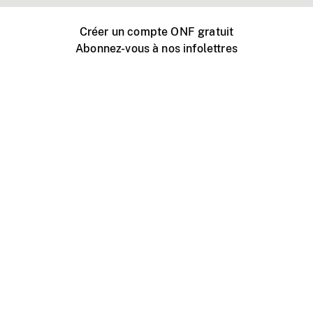
Créer un compte ONF gratuit
Abonnez-vous à nos infolettres
Événements ONF près de chez vous
Créer avec l’ONF
Organiser une projection publique
À propos de ce site
Centre d'aide
Contactez-nous
Espace Média
Emplois
ONF.ca
Production
Distribution