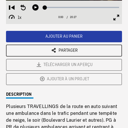
Loaded
:
Restart
Seek
Play
0.18%
from
backward
1x
0:00
Current
20:27
Duration
/
beginning
10
Playback
Full
Time
seconds
Rate
Scree
AJOUTER AU PANIER
PARTAGER
TÉLÉCHARGER UN APERÇU
AJOUTER À UN PROJET
DESCRIPTION
Plusieurs TRAVELLINGS de la route en auto suivant
une ambulance dans le trafic pendant une tempête
de neige, le soir (Boulevard Laurier et autres). PG à
PR de plusieurs ambulances arrivant et rentrant à