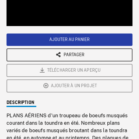
/
Loaded
:
Playback
0%
Rate
AJOUTER AU PANIER
PARTAGER
TÉLÉCHARGER UN APERÇU
AJOUTER À UN PROJET
DESCRIPTION
PLANS AÉRIENS d'un troupeau de boeufs musqués
courant dans la toundra en été. Nombreux plans
variés de boeufs musqués broutant dans la toundra
en été, en automne et au printemps. Des plaques de