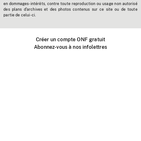
en dommages-intérêts, contre toute reproduction ou usage non autorisé
des plans d'archives et des photos contenus sur ce site ou de toute
partie de celui-ci.
Créer un compte ONF gratuit
Abonnez-vous à nos infolettres
Événements ONF près de chez vous
Créer avec l’ONF
Organiser une projection publique
À propos de ce site
Centre d'aide
Contactez-nous
Espace Média
Emplois