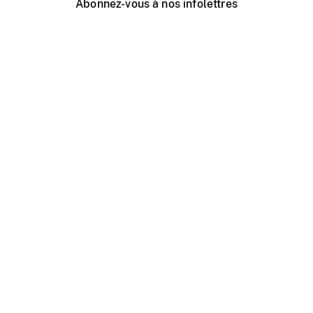
Abonnez-vous à nos infolettres
Événements ONF près de chez vous
Créer avec l’ONF
Organiser une projection publique
À propos de ce site
Centre d'aide
Contactez-nous
Espace Média
Emplois
ONF.ca
Production
Distribution
Éducation
Blogue ONF