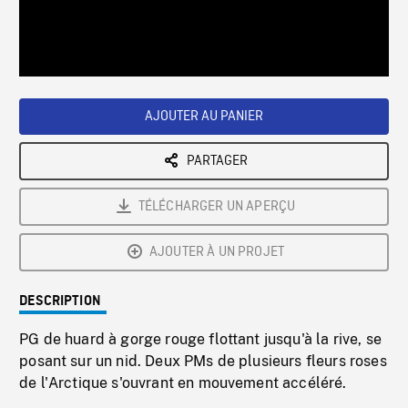
/
Loaded
:
Playback
0%
Rate
AJOUTER AU PANIER
PARTAGER
TÉLÉCHARGER UN APERÇU
AJOUTER À UN PROJET
DESCRIPTION
PG de huard à gorge rouge flottant jusqu'à la rive, se
posant sur un nid. Deux PMs de plusieurs fleurs roses
de l'Arctique s'ouvrant en mouvement accéléré.