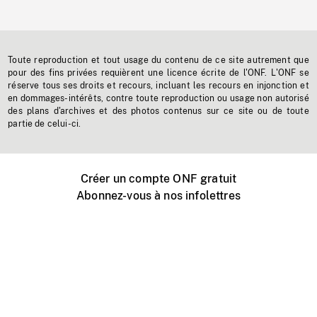
Toute reproduction et tout usage du contenu de ce site autrement que
pour des fins privées requièrent une licence écrite de l'ONF. L'ONF se
réserve tous ses droits et recours, incluant les recours en injonction et
en dommages-intérêts, contre toute reproduction ou usage non autorisé
des plans d'archives et des photos contenus sur ce site ou de toute
partie de celui-ci.
Créer un compte ONF gratuit
Abonnez-vous à nos infolettres
Événements ONF près de chez vous
Créer avec l’ONF
Organiser une projection publique
À propos de ce site
Centre d'aide