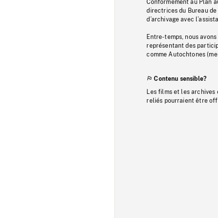
Conformément au Plan au
directrices du Bureau de 
d’archivage avec l’assi
Entre-temps, nous avons s
représentant des particip
comme Autochtones (memb
Contenu sensible?
Les films et les archives
reliés pourraient être of