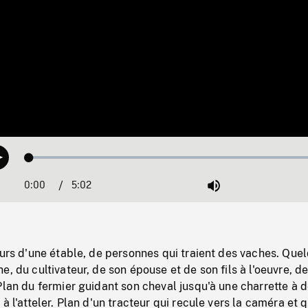
Loaded
:
Play
1.04%
0:00
Current
5:02
Duration
/
Mute
Time
eurs d'une étable, de personnes qui traient des vaches. Que
e, du cultivateur, de son épouse et de son fils à l'oeuvre, d
Plan du fermier guidant son cheval jusqu'à une charrette à 
à l'atteler. Plan d'un tracteur qui recule vers la caméra et 