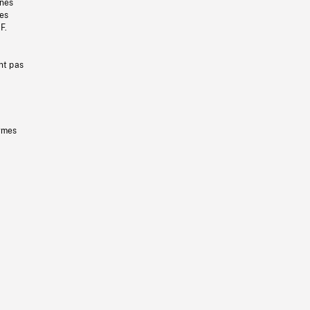
gnes
les
F.
nt pas
ermes