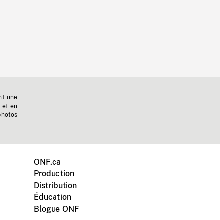
nt une
n et en
photos
ONF.ca
Production
Distribution
Éducation
Blogue ONF