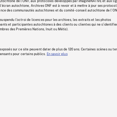
tochtone de l’ONF, aux protocoles développés par imagineNATIVE et aux li
l’écran autochtone, Archives ONF est à revoir et à mettre à jour ses protoco
stance des communautés autochtones et du comité-conseil autochtone de l’ON
uspendu l’octroi de licences pour les archives, les extraits et les photos
ants et participantes autochtones à des clients ou clientes qui ne s’identifie
res des Premières Nations, Inuit ou Métis).
 exposés sur ce site peuvent dater de plus de 120 ans. Certaines scènes ou t
fensants pour certains publics.
En savoir plus