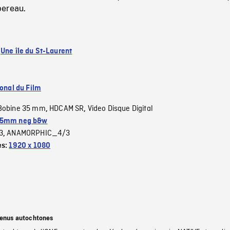
bereau.
:
Une île du St-Laurent
ional du Film
Bobine 35 mm
HDCAM SR
Video Disque Digital
,
,
5mm neg b&w
3
ANAMORPHIC_4/3
,
es:
1920 x 1080
tenus autochtones