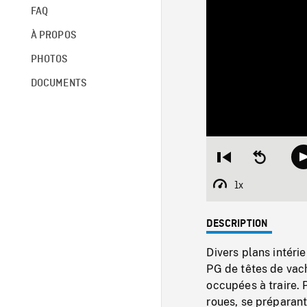
FAQ
À PROPOS
PHOTOS
DOCUMENTS
Restart
Seek
from
backward
beginning
10
1x
Playback
seconds
Rate
DESCRIPTION
Divers plans intéri
PG de têtes de vach
occupées à traire. 
roues, se préparant 