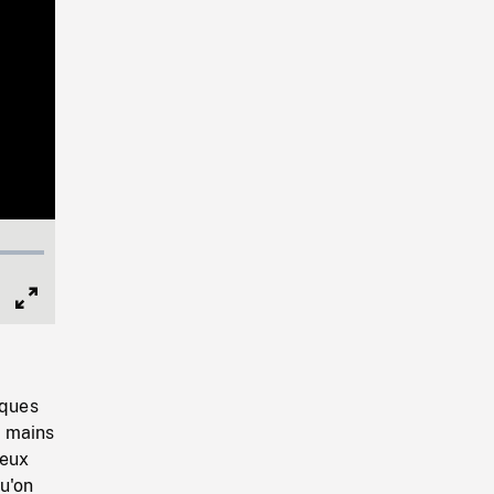
Full
Screen
lques
e mains
deux
qu'on