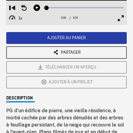
Loaded
:
Restart
Seek
Play
0.60%
from
backward
1x
0:00
Current
6:15
Duration
/
beginning
10
Playback
Full
Time
seconds
Rate
Scree
AJOUTER AU PANIER
PARTAGER
TÉLÉCHARGER UN APERÇU
AJOUTER À UN PROJET
DESCRIPTION
PG d'un édifice de pierre, une vieille résidence, à
moitié cachée par des arbres dénudés et des arbres
à feuillage persistant, de la neige qui recouvre le sol
à l'avant-plan. Plans filmés de jour et en début de