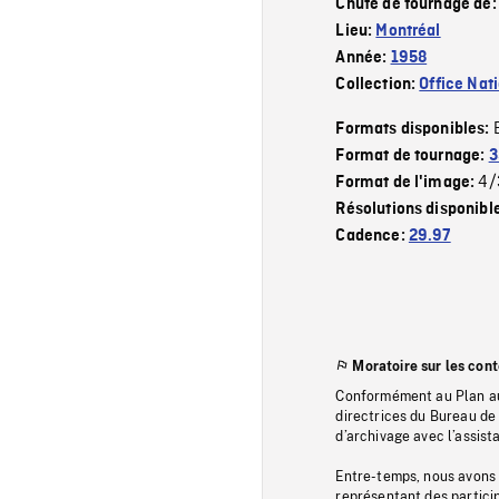
Chute de tournage de
Lieu:
Montréal
Année:
1958
Collection:
Office Nat
Formats disponibles:
Format de tournage:
3
4/
Format de l'image:
Résolutions disponibl
Cadence:
29.97
Moratoire sur les con
Conformément au Plan au
directrices du Bureau de 
d’archivage avec l’assi
Entre-temps, nous avons s
représentant des particip