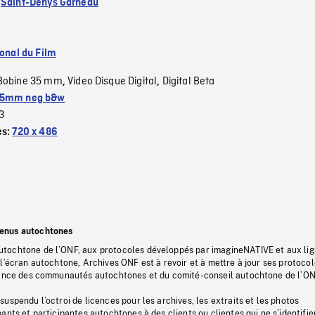
:
Saint-Denys Garneau
ional du Film
Bobine 35 mm
Video Disque Digital
Digital Beta
,
,
5mm neg b&w
3
es:
720 x 486
tenus autochtones
tochtone de l’ONF, aux protocoles développés par imagineNATIVE et aux li
l’écran autochtone, Archives ONF est à revoir et à mettre à jour ses protoco
stance des communautés autochtones et du comité-conseil autochtone de l’ON
uspendu l’octroi de licences pour les archives, les extraits et les photos
ants et participantes autochtones à des clients ou clientes qui ne s’identifie