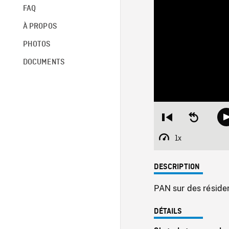
FAQ
À PROPOS
PHOTOS
DOCUMENTS
Restart
Seek
from
backward
beginning
10
1x
Playback
seconds
Rate
DESCRIPTION
PAN sur des résiden
DÉTAILS