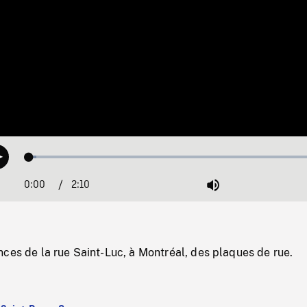
Loaded
:
Play
2.36%
0:00
Current
2:10
Duration
/
Mute
Time
ces de la rue Saint-Luc, à Montréal, des plaques de rue.