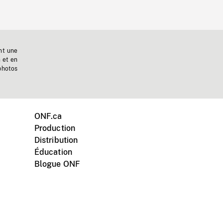
nt une
n et en
photos
ONF.ca
Production
Distribution
Éducation
Blogue ONF