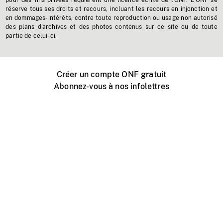
pour des fins privées requièrent une licence écrite de l'ONF. L'ONF se
réserve tous ses droits et recours, incluant les recours en injonction et
en dommages-intérêts, contre toute reproduction ou usage non autorisé
des plans d'archives et des photos contenus sur ce site ou de toute
partie de celui-ci.
Créer un compte ONF gratuit
Abonnez-vous à nos infolettres
Événements ONF près de chez vous
Créer avec l’ONF
Organiser une projection publique
À propos de ce site
Centre d'aide
Contactez-nous
Espace Média
Emplois