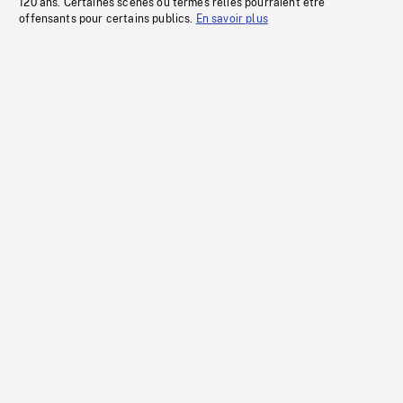
120 ans. Certaines scènes ou termes reliés pourraient être
offensants pour certains publics.
En savoir plus