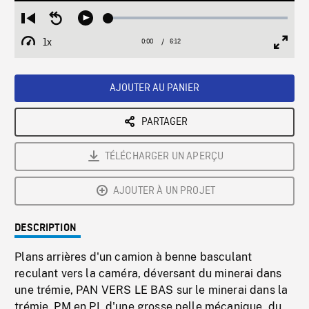
Loaded
:
Restart
Seek
Play
0.60%
from
backward
1x
0:00
Current
6:12
Duration
/
beginning
10
Playback
Full
Time
seconds
Rate
Scree
AJOUTER AU PANIER
PARTAGER
TÉLÉCHARGER UN APERÇU
AJOUTER À UN PROJET
DESCRIPTION
Plans arrières d'un camion à benne basculant
reculant vers la caméra, déversant du minerai dans
une trémie, PAN VERS LE BAS sur le minerai dans la
trémie. PM en PL d'une grosse pelle mécanique, du