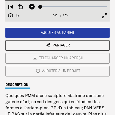
Loaded
:
Restart
Seek
Play
1.45%
from
backward
1x
0:00
Current
2:59
Duration
/
beginning
10
Playback
Full
Time
seconds
Rate
Scree
AJOUTER AU PANIER
PARTAGER
TÉLÉCHARGER UN APERÇU
AJOUTER À UN PROJET
DESCRIPTION
Quelques PMM d'une sculpture abstraite dans une
galerie d'art; on voit des gens qui en étudient les
formes à l'arrière-plan. GP d'un tableau; PAN VERS
LE BAS sur la partie inférieure de l'oeuvre. Plan plus