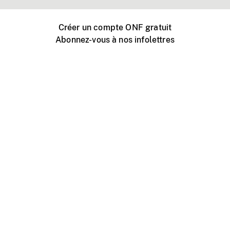
Créer un compte ONF gratuit
Abonnez-vous à nos infolettres
Événements ONF près de chez vous
Créer avec l’ONF
Organiser une projection publique
À propos de ce site
Centre d'aide
Contactez-nous
Espace Média
Emplois
ONF.ca
Production
Distribution