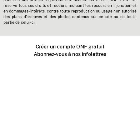
pour des fins privées requièrent une licence écrite de l'ONF. L'ONF se
réserve tous ses droits et recours, incluant les recours en injonction et
en dommages-intérêts, contre toute reproduction ou usage non autorisé
des plans d'archives et des photos contenus sur ce site ou de toute
partie de celui-ci.
Créer un compte ONF gratuit
Abonnez-vous à nos infolettres
Événements ONF près de chez vous
Créer avec l’ONF
Organiser une projection publique
À propos de ce site
Centre d'aide
Contactez-nous
Espace Média
Emplois