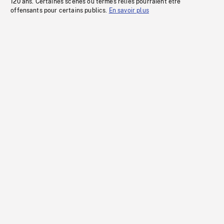
120 ans. Certaines scènes ou termes reliés pourraient être
offensants pour certains publics.
En savoir plus