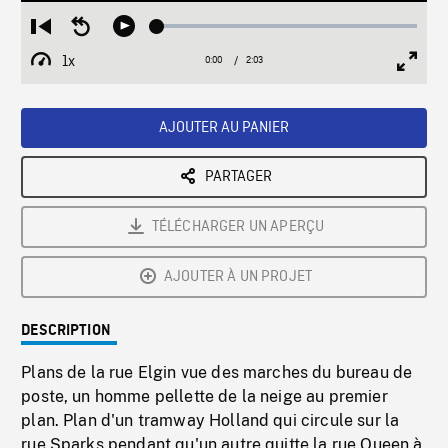
Loaded
:
Restart
Seek
Play
2.56%
from
backward
1x
0:00
Current
2:03
Duration
/
beginning
10
Playback
Full
Time
seconds
Rate
Scree
AJOUTER AU PANIER
PARTAGER
TÉLÉCHARGER UN APERÇU
AJOUTER À UN PROJET
DESCRIPTION
Plans de la rue Elgin vue des marches du bureau de
poste, un homme pellette de la neige au premier
plan. Plan d'un tramway Holland qui circule sur la
rue Sparks pendant qu'un autre quitte la rue Queen à