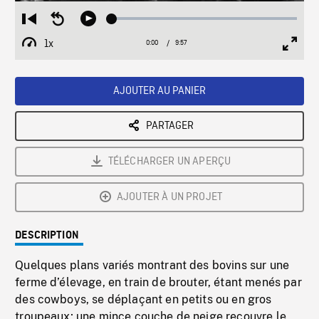
Loaded
:
Restart
Seek
Play
0.38%
from
backward
1x
0:00
Current
9:57
Duration
/
beginning
10
Playback
Full
Time
seconds
Rate
Scree
AJOUTER AU PANIER
PARTAGER
TÉLÉCHARGER UN APERÇU
AJOUTER À UN PROJET
DESCRIPTION
Quelques plans variés montrant des bovins sur une
ferme d’élevage, en train de brouter, étant menés par
des cowboys, se déplaçant en petits ou en gros
troupeaux; une mince couche de neige recouvre le