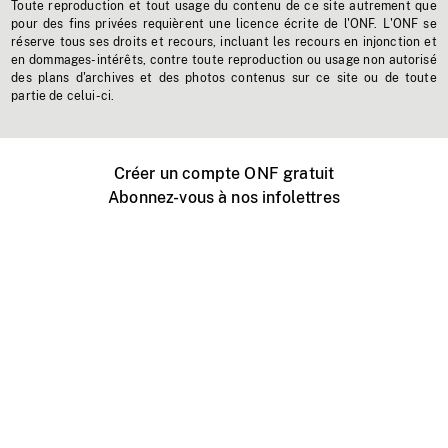
Toute reproduction et tout usage du contenu de ce site autrement que
pour des fins privées requièrent une licence écrite de l'ONF. L'ONF se
réserve tous ses droits et recours, incluant les recours en injonction et
en dommages-intérêts, contre toute reproduction ou usage non autorisé
des plans d'archives et des photos contenus sur ce site ou de toute
partie de celui-ci.
Créer un compte ONF gratuit
Abonnez-vous à nos infolettres
Événements ONF près de chez vous
Créer avec l’ONF
Organiser une projection publique
À propos de ce site
Centre d'aide
Contactez-nous
Espace Média
Emplois