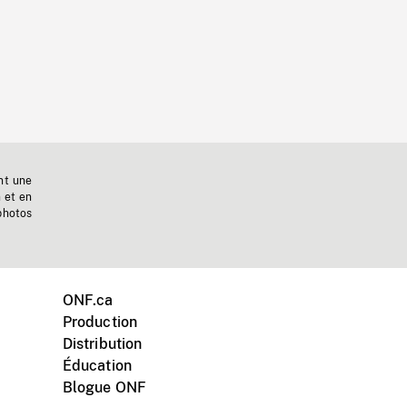
nt une
n et en
photos
ONF.ca
Production
Distribution
Éducation
Blogue ONF