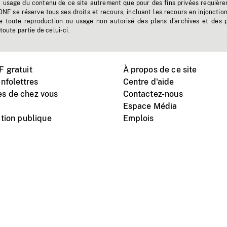
t usage du contenu de ce site autrement que pour des fins privées requière
'ONF se réserve tous ses droits et recours, incluant les recours en injonctio
e toute reproduction ou usage non autorisé des plans d'archives et des 
toute partie de celui-ci.
 gratuit
À propos de ce site
nfolettres
Centre d'aide
s de chez vous
Contactez-nous
Espace Média
tion publique
Emplois
Instagram
Vimeo
X
télé