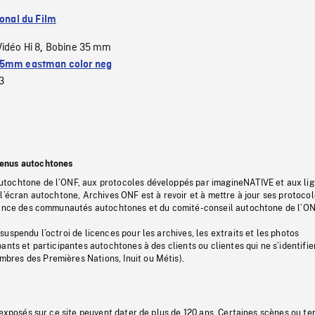
ional du Film
Vidéo Hi 8
Bobine 35 mm
,
5mm eastman color neg
3
tenus autochtones
tochtone de l’ONF, aux protocoles développés par imagineNATIVE et aux li
l’écran autochtone, Archives ONF est à revoir et à mettre à jour ses protoco
stance des communautés autochtones et du comité-conseil autochtone de l’ON
uspendu l’octroi de licences pour les archives, les extraits et les photos
ants et participantes autochtones à des clients ou clientes qui ne s’identifie
res des Premières Nations, Inuit ou Métis).
 exposés sur ce site peuvent dater de plus de 120 ans. Certaines scènes ou t