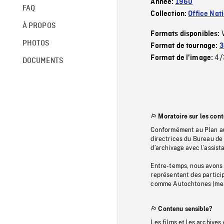
Année:
1960
FAQ
Collection:
Office Nat
À PROPOS
Formats disponibles:
PHOTOS
Format de tournage:
3
4/
Format de l'image:
DOCUMENTS
Moratoire sur les con
Conformément au Plan au
directrices du Bureau de 
d’archivage avec l’assi
Entre-temps, nous avons s
représentant des particip
comme Autochtones (memb
Contenu sensible?
Les films et les archives