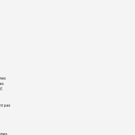
gnes
les
F.
nt pas
ermes