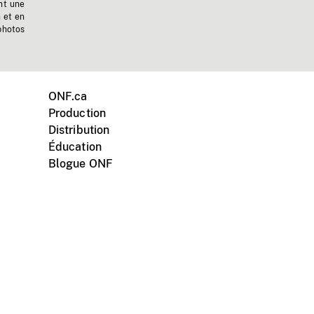
nt une
n et en
photos
ONF.ca
Production
Distribution
Éducation
Blogue ONF