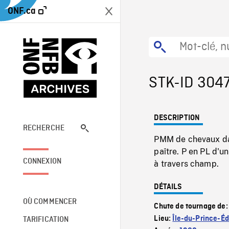
ONF.ca
STK-ID 304
DESCRIPTION
RECHERCHE
PMM de chevaux dan
paître. P en PL d'u
CONNEXION
à travers champ.
DÉTAILS
OÙ COMMENCER
Chute de tournage de
Lieu:
Île-du-Prince-É
TARIFICATION