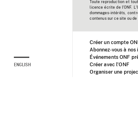
Toute reproduction et tou
licence écrite de l'ONF. L
dommages-intérêts, contr
contenus sur ce site ou de 
Créer un compte ONF
Abonnez-vous à nos i
Événements ONF prè
Créer avec l’ONF
ENGLISH
Organiser une projec
Facebook
Youtube
L'ONF sur mobile et 