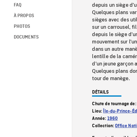
depuis un siège d'un
FAQ
Quelques plans vari
À PROPOS
sièges avec des uti
PHOTOS
sur un carrousel, f
depuis le siège d'u
DOCUMENTS
mouvement sur l'un 
dans un autre manèg
lentille de la cam
d'un jeune garçon a
Quelques plans donn
tour de manège.
DÉTAILS
Chute de tournage de
Lieu:
Île-du-Prince-É
Année:
1960
Collection:
Office Nat