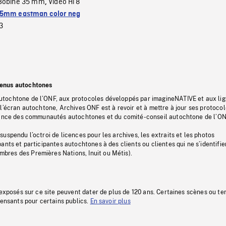
Bobine 35 mm
Vidéo Hi 8
,
5mm eastman color neg
3
tenus autochtones
tochtone de l’ONF, aux protocoles développés par imagineNATIVE et aux li
l’écran autochtone, Archives ONF est à revoir et à mettre à jour ses protoco
stance des communautés autochtones et du comité-conseil autochtone de l’ON
uspendu l’octroi de licences pour les archives, les extraits et les photos
ants et participantes autochtones à des clients ou clientes qui ne s’identifie
res des Premières Nations, Inuit ou Métis).
 exposés sur ce site peuvent dater de plus de 120 ans. Certaines scènes ou t
fensants pour certains publics.
En savoir plus