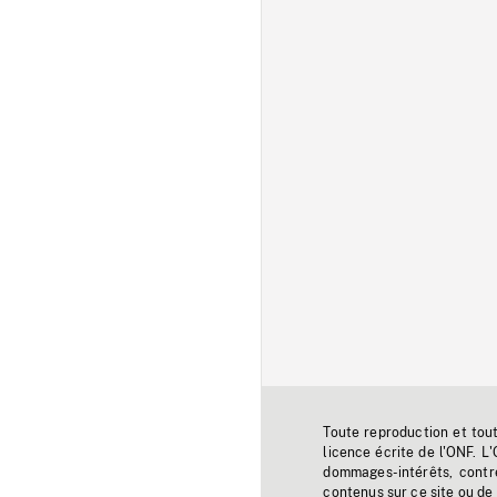
Toute reproduction et tou
licence écrite de l'ONF. L
dommages-intérêts, contr
contenus sur ce site ou de 