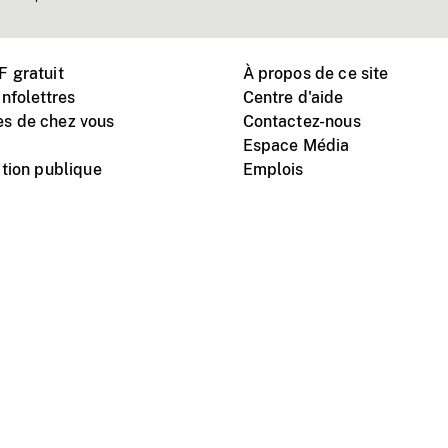
 gratuit
À propos de ce site
nfolettres
Centre d'aide
s de chez vous
Contactez-nous
Espace Média
tion publique
Emplois
Instagram
Vimeo
X
télé
titutionnel
Conditions d'utilisation
Protection des renseigne