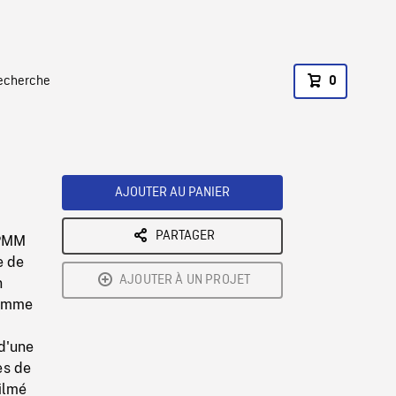
recherche
0
AJOUTER AU PANIER
PARTAGER
 PMM
e de
AJOUTER À UN PROJET
n
homme
d'une
es de
ilmé