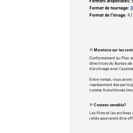
Formats disponibles:
Format de tournage:
3
4/
Format de l'image:
Moratoire sur les con
Conformément au Plan au
directrices du Bureau de 
d’archivage avec l’assi
Entre-temps, nous avons s
représentant des particip
comme Autochtones (memb
Contenu sensible?
Les films et les archives
reliés pourraient être of