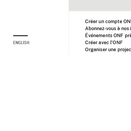
Créer un compte ONF
Abonnez-vous à nos i
Événements ONF prè
Créer avec l’ONF
ENGLISH
Organiser une projec
Facebook
Youtube
L'ONF sur mobile et 
Accessibilité
Site ins