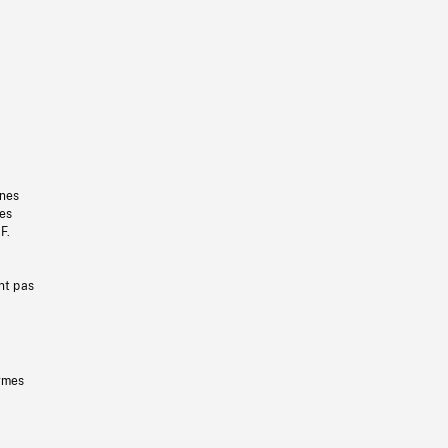
gnes
les
F.
nt pas
ermes