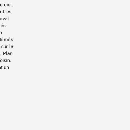
e ciel.
autres
heval
més
n
filmés
 sur la
. Plan
oisin.
nt un