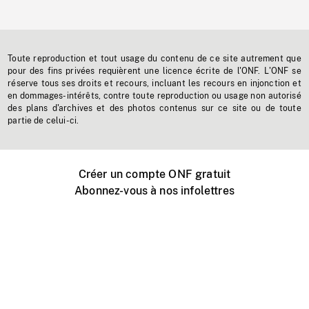
Toute reproduction et tout usage du contenu de ce site autrement que
pour des fins privées requièrent une licence écrite de l'ONF. L'ONF se
réserve tous ses droits et recours, incluant les recours en injonction et
en dommages-intérêts, contre toute reproduction ou usage non autorisé
des plans d'archives et des photos contenus sur ce site ou de toute
partie de celui-ci.
Créer un compte ONF gratuit
Abonnez-vous à nos infolettres
Événements ONF près de chez vous
Créer avec l’ONF
Organiser une projection publique
À propos de ce site
Centre d'aide