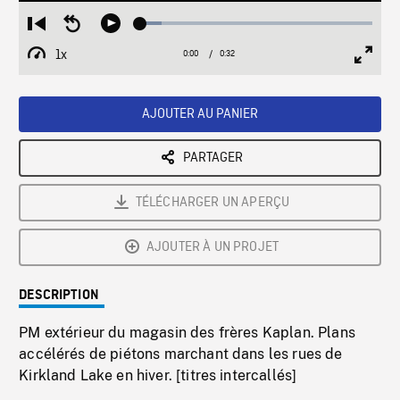
Loaded
:
Restart
Seek
Play
9.21%
from
backward
1x
0:00
Current
0:32
Duration
/
beginning
10
Playback
Full
Time
seconds
Rate
Scree
AJOUTER AU PANIER
PARTAGER
TÉLÉCHARGER UN APERÇU
AJOUTER À UN PROJET
DESCRIPTION
PM extérieur du magasin des frères Kaplan. Plans
accélérés de piétons marchant dans les rues de
Kirkland Lake en hiver. [titres intercallés]