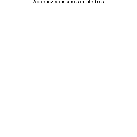
Abonnez-vous à nos infolettres
Événements ONF près de chez vous
Créer avec l’ONF
Organiser une projection publique
À propos de ce site
Centre d'aide
Contactez-nous
Espace Média
Emplois
ONF.ca
Production
Distribution
Éducation
Blogue ONF