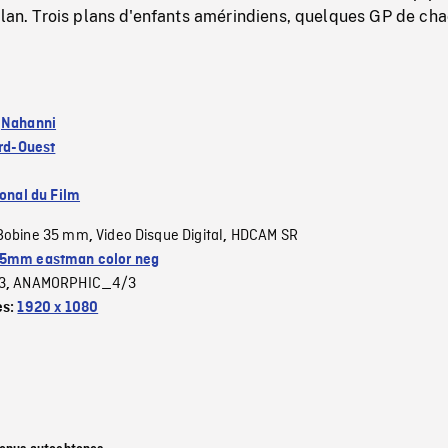
plan. Trois plans d'enfants amérindiens, quelques GP de ch
:
Nahanni
ord-Ouest
ional du Film
Bobine 35 mm
Video Disque Digital
HDCAM SR
,
,
5mm eastman color neg
3
ANAMORPHIC_4/3
,
es:
1920 x 1080