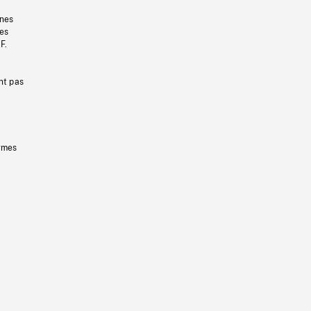
gnes
les
F.
nt pas
ermes