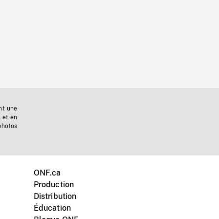
nt une
n et en
photos
ONF.ca
Production
Distribution
Éducation