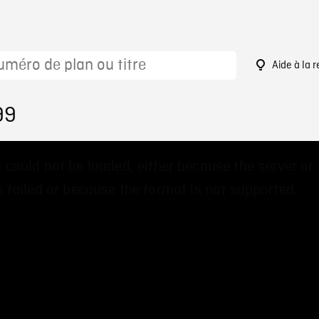
Aide à la 
99
 could not be loaded, either because the server or
 failed or because the format is not supported.