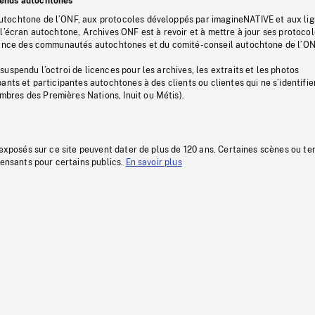
tenus autochtones
tochtone de l’ONF, aux protocoles développés par imagineNATIVE et aux li
l’écran autochtone, Archives ONF est à revoir et à mettre à jour ses protoco
stance des communautés autochtones et du comité-conseil autochtone de l’ON
uspendu l’octroi de licences pour les archives, les extraits et les photos
ants et participantes autochtones à des clients ou clientes qui ne s’identifie
res des Premières Nations, Inuit ou Métis).
 exposés sur ce site peuvent dater de plus de 120 ans. Certaines scènes ou t
fensants pour certains publics.
En savoir plus