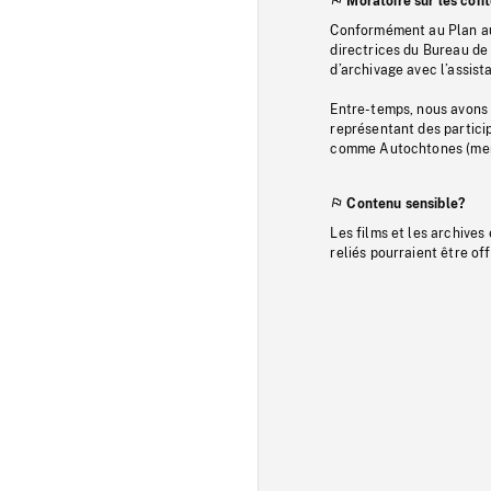
Moratoire sur les con
Conformément au Plan au
directrices du Bureau de 
d’archivage avec l’assi
Entre-temps, nous avons s
représentant des particip
comme Autochtones (memb
Contenu sensible?
Les films et les archives
reliés pourraient être of