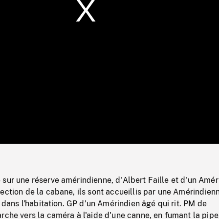
/
Loaded
:
Mute
0%
sur une réserve amérindienne, d'Albert Faille et d'un Amér
ection de la cabane, ils sont accueillis par une Amérindien
t dans l'habitation. GP d'un Amérindien âgé qui rit. PM de
rche vers la caméra à l'aide d'une canne, en fumant la pipe,