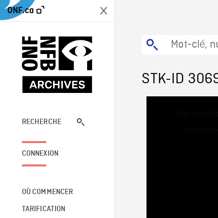
ONF.ca
STK-ID 306
This
The media
is
a
RECHERCHE
network
modal
window.
CONNEXION
OÙ COMMENCER
TARIFICATION