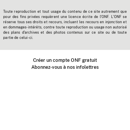
Toute reproduction et tout usage du contenu de ce site autrement que
pour des fins privées requièrent une licence écrite de l'ONF. L'ONF se
réserve tous ses droits et recours, incluant les recours en injonction et
en dommages-intérêts, contre toute reproduction ou usage non autorisé
des plans d'archives et des photos contenus sur ce site ou de toute
partie de celui-ci.
Créer un compte ONF gratuit
Abonnez-vous à nos infolettres
Événements ONF près de chez vous
Créer avec l’ONF
Organiser une projection publique
À propos de ce site
Centre d'aide
Contactez-nous
Espace Média