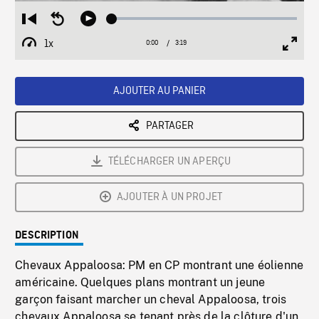
Loaded
:
Restart
Seek
Play
1.49%
from
backward
1x
0:00
Current
3:19
Duration
/
beginning
10
Playback
Full
Time
seconds
Rate
Scree
AJOUTER AU PANIER
PARTAGER
TÉLÉCHARGER UN APERÇU
AJOUTER À UN PROJET
DESCRIPTION
Chevaux Appaloosa: PM en CP montrant une éolienne
américaine. Quelques plans montrant un jeune
garçon faisant marcher un cheval Appaloosa, trois
chevaux Appaloosa se tenant près de la clôture d'un