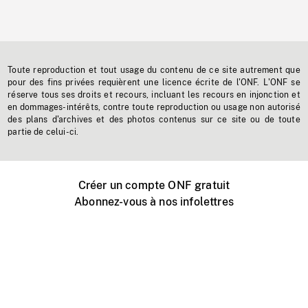
Toute reproduction et tout usage du contenu de ce site autrement que
pour des fins privées requièrent une licence écrite de l'ONF. L'ONF se
réserve tous ses droits et recours, incluant les recours en injonction et
en dommages-intérêts, contre toute reproduction ou usage non autorisé
des plans d'archives et des photos contenus sur ce site ou de toute
partie de celui-ci.
Créer un compte ONF gratuit
Abonnez-vous à nos infolettres
Événements ONF près de chez vous
Créer avec l’ONF
Organiser une projection publique
À propos de ce site