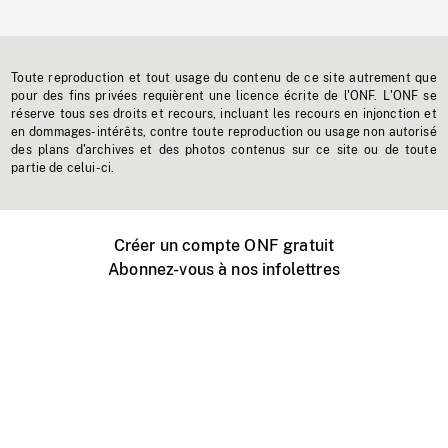
Toute reproduction et tout usage du contenu de ce site autrement que
pour des fins privées requièrent une licence écrite de l'ONF. L'ONF se
réserve tous ses droits et recours, incluant les recours en injonction et
en dommages-intérêts, contre toute reproduction ou usage non autorisé
des plans d'archives et des photos contenus sur ce site ou de toute
partie de celui-ci.
Créer un compte ONF gratuit
Abonnez-vous à nos infolettres
Événements ONF près de chez vous
Créer avec l’ONF
Organiser une projection publique
À propos de ce site
Centre d'aide