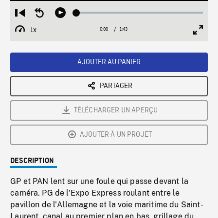
Loaded
:
Restart
Seek
Play
2.86%
from
backward
1x
0:00
Current
1:43
Duration
/
beginning
10
Playback
Full
Time
seconds
Rate
Scree
AJOUTER AU PANIER
PARTAGER
TÉLÉCHARGER UN APERÇU
AJOUTER À UN PROJET
DESCRIPTION
GP et PAN lent sur une foule qui passe devant la
caméra. PG de l'Expo Express roulant entre le
pavillon de l'Allemagne et la voie maritime du Saint-
Laurent, canal au premier plan en bas, grillage du