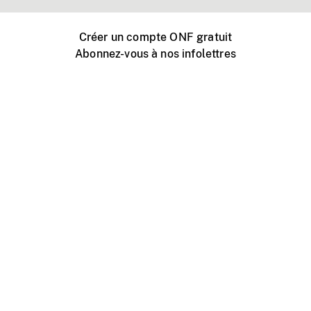
Créer un compte ONF gratuit
Abonnez-vous à nos infolettres
Événements ONF près de chez vous
Créer avec l’ONF
Organiser une projection publique
À propos de ce site
Centre d'aide
Contactez-nous
Espace Média
Emplois
ONF.ca
Production
Distribution