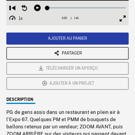
Loaded
:
Restart
Seek
Play
3.19%
from
backward
1x
0:00
Current
1:41
Duration
/
beginning
10
Playback
Full
Time
seconds
Rate
Scree
AJOUTER AU PANIER
PARTAGER
TÉLÉCHARGER UN APERÇU
AJOUTER À UN PROJET
DESCRIPTION
PG de gens assis dans un restaurant en plein air à
l'Expo 67. Quelques PM et PMM de bouquets de
ballons retenus par un vendeur; ZOOM AVANT, puis
ZOOM ARRIÈRE sur des visiteurs qui passent devant