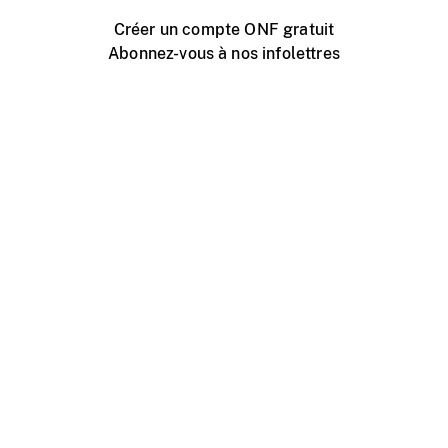
Créer un compte ONF gratuit
Abonnez-vous à nos infolettres
Événements ONF près de chez vous
Créer avec l’ONF
Organiser une projection publique
À propos de ce site
Centre d'aide
Contactez-nous
Espace Média
Emplois
ONF.ca
Production
Distribution
Éducation