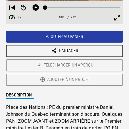
Loaded
:
Restart
Seek
Play
0.43%
from
backward
1x
0:00
Current
7:42
Duration
/
beginning
10
Playback
Full
Time
seconds
Rate
Scree
AJOUTER AU PANIER
PARTAGER
TÉLÉCHARGER UN APERÇU
AJOUTER À UN PROJET
DESCRIPTION
Place des Nations : PE du premier ministre Daniel
Johnson du Québec terminant son discours. Quelques
PAN, ZOOM AVANT et ZOOM ARRIÈRE sur le Premier
ministre Lester B. Pearson en train de parler. PG EN